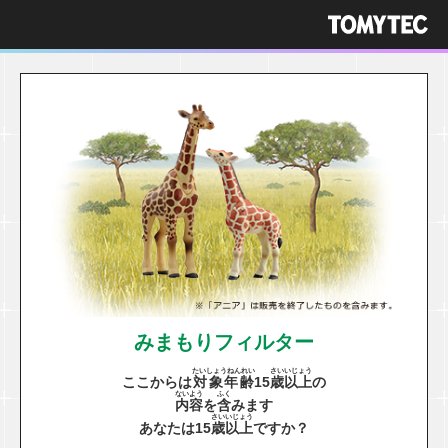
みまもりフィルター
たいしょうねんれい
さい
いじょう
ここからは
対象年齢
15
歳
以上
の
ないよう
ふく
内容
を
含
みます
さい
いじょう
あなたは15
歳
以上
ですか？