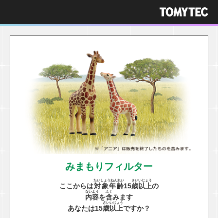
みまもりフィルター
たいしょうねんれい
さい
いじょう
ここからは
対象年齢
15
歳
以上
の
ないよう
ふく
内容
を
含
みます
さい
いじょう
あなたは15
歳
以上
ですか？