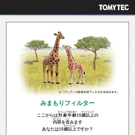
みまもりフィルター
たいしょうねんれい
さい
いじょう
ここからは
対象年齢
15
歳
以上
の
ないよう
ふく
内容
を
含
みます
さい
いじょう
あなたは15
歳
以上
ですか？