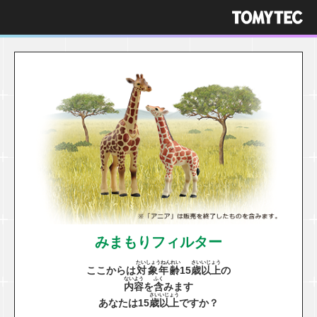
みまもりフィルター
たいしょうねんれい
さい
いじょう
ここからは
対象年齢
15
歳
以上
の
ないよう
ふく
内容
を
含
みます
さい
いじょう
あなたは15
歳
以上
ですか？