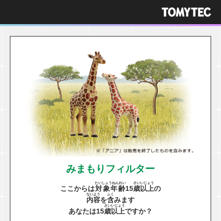
みまもりフィルター
たいしょうねんれい
さい
いじょう
ここからは
対象年齢
15
歳
以上
の
ないよう
ふく
内容
を
含
みます
さい
いじょう
あなたは15
歳
以上
ですか？