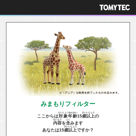
みまもりフィルター
たいしょうねんれい
さい
いじょう
ここからは
対象年齢
15
歳
以上
の
ないよう
ふく
内容
を
含
みます
さい
いじょう
あなたは15
歳
以上
ですか？