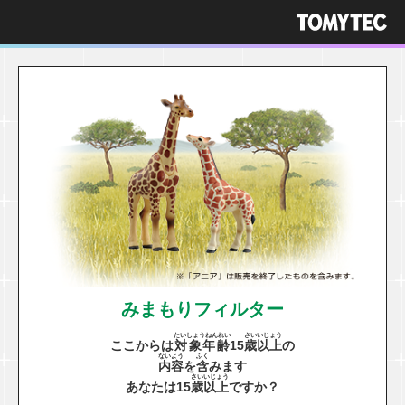
みまもりフィルター
たいしょうねんれい
さい
いじょう
ここからは
対象年齢
15
歳
以上
の
ないよう
ふく
内容
を
含
みます
さい
いじょう
あなたは15
歳
以上
ですか？