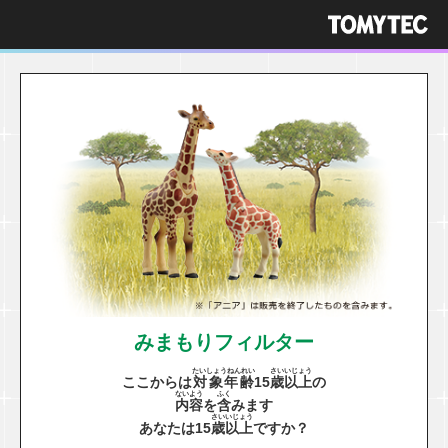
みまもりフィルター
たいしょうねんれい
さい
いじょう
ここからは
対象年齢
15
歳
以上
の
ないよう
ふく
内容
を
含
みます
さい
いじょう
あなたは15
歳
以上
ですか？