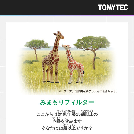
みまもりフィルター
たいしょうねんれい
さい
いじょう
ここからは
対象年齢
15
歳
以上
の
ないよう
ふく
内容
を
含
みます
さい
いじょう
あなたは15
歳
以上
ですか？