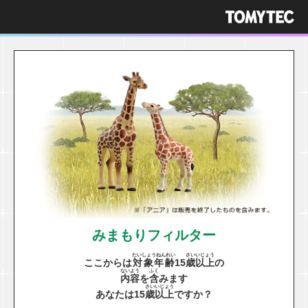
みまもりフィルター
たいしょうねんれい
さい
いじょう
ここからは
対象年齢
15
歳
以上
の
ないよう
ふく
内容
を
含
みます
さい
いじょう
あなたは15
歳
以上
ですか？