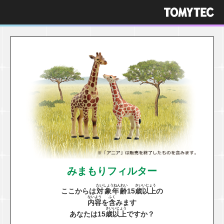
みまもりフィルター
たいしょうねんれい
さい
いじょう
ここからは
対象年齢
15
歳
以上
の
ないよう
ふく
内容
を
含
みます
さい
いじょう
あなたは15
歳
以上
ですか？