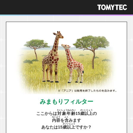
みまもりフィルター
たいしょうねんれい
さい
いじょう
ここからは
対象年齢
15
歳
以上
の
ないよう
ふく
内容
を
含
みます
さい
いじょう
あなたは15
歳
以上
ですか？