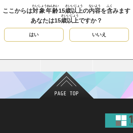
たいしょうねんれい
さい
いじょう
ないよう
ふく
ここからは
対象年齢
15
歳
以上
の
内容
を
含
みます
さい
いじょう
あなたは15
歳
以上
ですか？
はい
いいえ