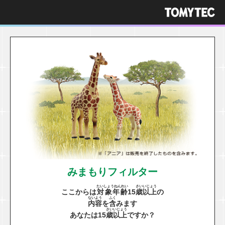
みまもりフィルター
たいしょうねんれい
さい
いじょう
ここからは
対象年齢
15
歳
以上
の
ないよう
ふく
内容
を
含
みます
さい
いじょう
あなたは15
歳
以上
ですか？