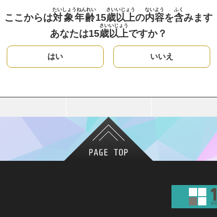
たいしょうねんれい
さい
いじょう
ないよう
ふく
ここからは
対象年齢
15
歳
以上
の
内容
を
含
みます
さい
いじょう
あなたは15
歳
以上
ですか？
はい
いいえ