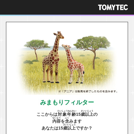
みまもりフィルター
たいしょうねんれい
さい
いじょう
ここからは
対象年齢
15
歳
以上
の
ないよう
ふく
内容
を
含
みます
さい
いじょう
あなたは15
歳
以上
ですか？