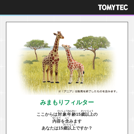
みまもりフィルター
たいしょうねんれい
さい
いじょう
ここからは
対象年齢
15
歳
以上
の
ないよう
ふく
内容
を
含
みます
さい
いじょう
あなたは15
歳
以上
ですか？