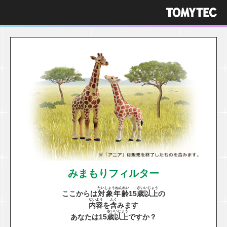
みまもりフィルター
たいしょうねんれい
さい
いじょう
ここからは
対象年齢
15
歳
以上
の
ないよう
ふく
内容
を
含
みます
さい
いじょう
あなたは15
歳
以上
ですか？