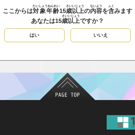
たいしょうねんれい
さい
いじょう
ないよう
ふく
ここからは
対象年齢
15
歳
以上
の
内容
を
含
みます
さい
いじょう
あなたは15
歳
以上
ですか？
はい
いいえ