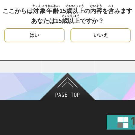
たいしょうねんれい
さい
いじょう
ないよう
ふく
ここからは
対象年齢
15
歳
以上
の
内容
を
含
みます
さい
いじょう
あなたは15
歳
以上
ですか？
はい
いいえ